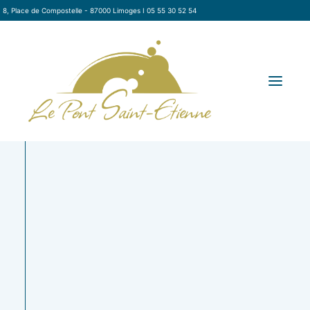
8, Place de Compostelle - 87000 Limoges I 05 55 30 52 54
Couronne de
Crémeux
RÉSERVER
daïkon et
citron-gianduja
enokis, mousse
à la noisette,
LA CARTE
de pois chiches
biscuit amande
LE RESTAURANT
au safran, pesto
moelleux aux
LE TRAITEUR
aux herbes et à
framboises
la menthe –
fraîches
À EMPORTER / LIVRAISON
Végan