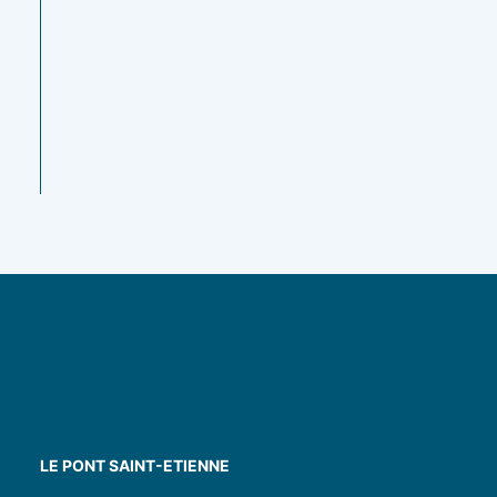
légumes de
printemps –
Végan
10.00
€
LE PONT SAINT-ETIENNE