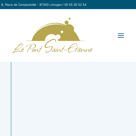
8, Place de Compostelle - 87000 Limoges I 05 55 30 52 54
Crémeux
Frites de panis
RÉSERVER
citron-gianduja
à l’huile de
à la noisette,
mélisse,
LA CARTE
biscuit amande
courgettes en 2
LE RESTAURANT
moelleux aux
façons,
LE TRAITEUR
framboises
asperges et
fraîches
légumes de
À EMPORTER / LIVRAISON
printemps –