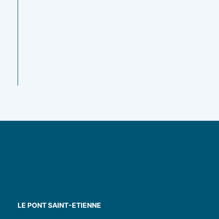
aux herbes et à
la menthe –
Végan
10.00
€
LE PONT SAINT-ETIENNE