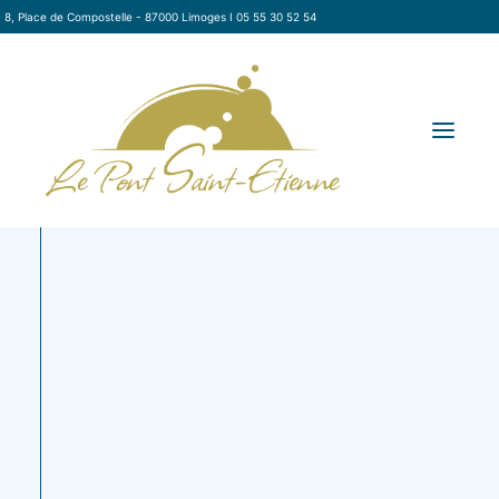
8, Place de Compostelle - 87000 Limoges I 05 55 30 52 54
Crémeux
Gourmandise
RÉSERVER
citron-gianduja
au chocolat :
à la noisette,
ganache
LA CARTE
biscuit amande
chocolat
LE RESTAURANT
moelleux aux
myrtille, palet
LE TRAITEUR
framboises
croustillant au
fraîches
chocolat blanc
À EMPORTER / LIVRAISON
et fève de