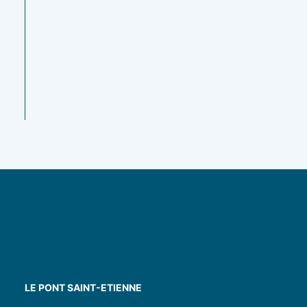
légumes de
fraîches
printemps –
7.50
€
Végan
10.00
€
LE PONT SAINT-ETIENNE