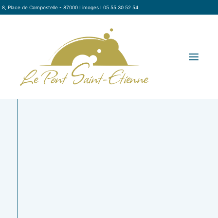
8, Place de Compostelle - 87000 Limoges I 05 55 30 52 54
Crémeux
Gourmandise
RÉSERVER
citron-gianduja
au chocolat :
à la noisette,
ganache
LA CARTE
biscuit amande
chocolat
LE RESTAURANT
moelleux aux
myrtille, palet
LE TRAITEUR
framboises
croustillant au
fraîches
chocolat blanc
À EMPORTER / LIVRAISON
et fève de